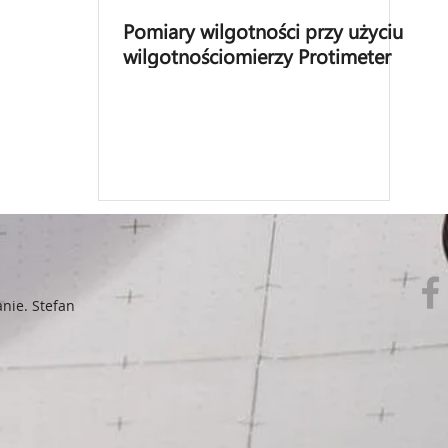
Pomiary wilgotności przy użyciu
wilgotnościomierzy Protimeter
anie. Stefan