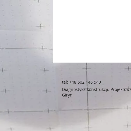
tel:
+48 502 146 540
Diagnostyka konstrukcji. Projektow
Giryn