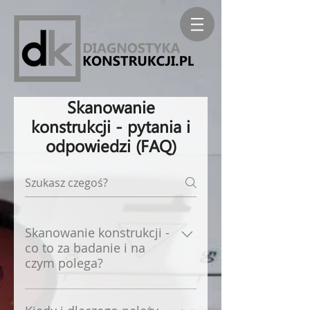
Skanowanie
konstrukcji - pytania i
odpowiedzi (FAQ)
Skanowanie konstrukcji -
co to za badanie i na
czym polega?
Skanowanie konstrukcji to
badanie nieniszczące (NDT),