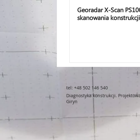
Georadar X-Scan PS10
skanowania konstrukcji
tel:
+48 502 146 540
Diagnostyka konstrukcji. Projektow
Giryn