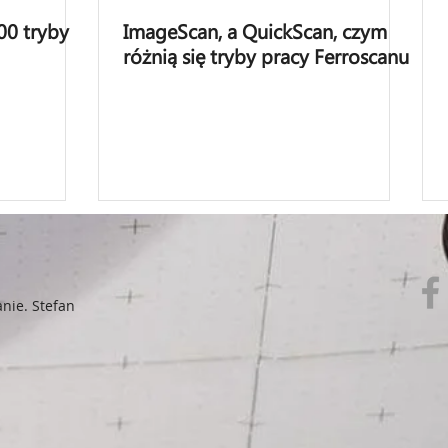
00 tryby
ImageScan, a QuickScan, czym
różnią się tryby pracy Ferroscanu
anie. Stefan