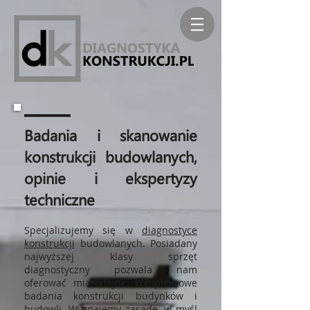
Badania i skanowanie
konstrukcji budowlanych,
opinie i ekspertyzy
techniczne
Specjalizujemy się w
diagnostyce
konstrukcji
budowlanych. Posiadany
najwyższej klasy sprzęt
diagnostyczny
pozwala nam
oferować miarodajne, kompleksowe
badania konstrukcji budynków i
budowli. Wyznajemy zasadę, w myśl