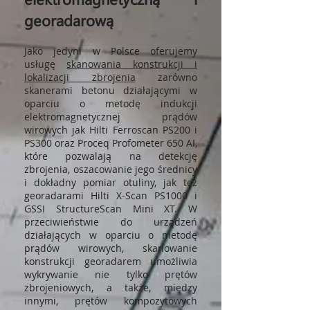
georadarową
Jako jedyni w Polsce oferujemy
usługę
skanowania konstrukcji i
lokalizacji zbrojenia
zarówno
skan
erami
betonu
działającymi w
oparciu o metodę indukcji
elektromagnetycznej prądów
wirowych jak Hilti Ferroscan PS200 i
PS300 oraz Proceq Profometer 650 AI
,
które pozwalają na detekcję
zbrojenia, oszacowanie jego średnicy
i dokładny pomiar otuliny, jak też
georadarami
Hilti X-Scan PS1000 i
GSSI StructureScan Mini XT
. W
przeciwieństwie do urządzeń
działających w oparciu o metodę
prądów wirowych,
skanowanie
konstrukcji georadarem u
możliwia
wykrywanie nie tylko prętów
zbrojeniowych, a także, między
innymi, prętów kompozytowych