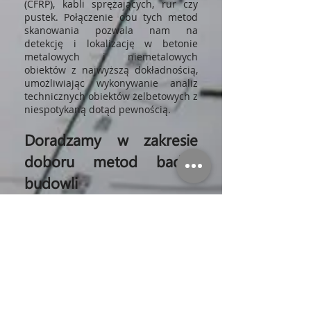
(CFRP), kabli sprężających, rur czy
pustek. Połączenie obu tych metod
skanowania pozwala nam na
detekcję i lokalizację w betonie
metalowych i niemetalowych
obiektów z najwyższą dokładnością,
umożliwiając wykonywanie analiz
technicznych obiektów żelbetowych z
niespotykaną dotąd pewnością.
Doradzamy w zakresie
doboru metod badań
budowli
Bazując na zdobytej wiedzy i
doświadczeniu,
doradzamy w
zakresie możliwości technicznych
sprzętu
i pomagamy ustalić,
konieczny do uzyskania
miarodajnych rezultatów, zakres
badań do wykonania. Wspieramy
przy interpretacji uzyskanych