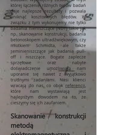
której łączenie różnych typów badań
daje najlepsze rezultaty i pozwala
uniknąć kosztownych błędów. W
związku z tym wykonujemy nie tylko
badania nieniszczące (NDT) takie jak
np. skanowanie konstrukcji, badania
betonoskopem ultradźwiękowym, czy
młotkiem Schmidta, ale także
seminieniszczące jak badania pull-
off i niszczące. Bogate zaplecze
sprzętowe oraz nabyte
doświadczenie umożliwiają nam
uporanie się nawet z wyjątkowo
trudnymi zadaniami. Nasi klienci
wracają do nas, co obok
referencji
,
które nam wystawiają jest
najlepszym dowodem na to, że
cieszymy się ich zaufaniem.
Skanowanie konstrukcji
metodą
elektromagnetyczną i